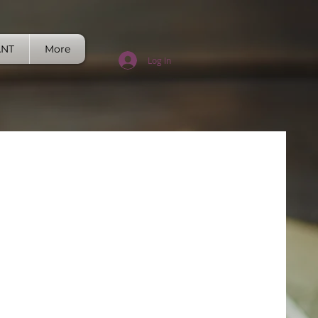
ANT
More
Log In